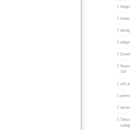
biogr
botan
divul
erbari
Event
Nuov
SFI
orti_b
premi
recens
Senz
categ