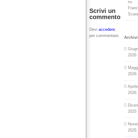
e
su
nuovo
Fran
Scrivi un
di
Scar
Firenze
commento
Devi
accedere
,
per commentare.
Archivi
Giug
2026
Magg
2026
April
2026
Dice
2025
Nove
2025