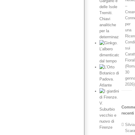
Flora
–
vascolare
del
Crear
Gargano
Conne
e
per
delle
Isole
una
Tremiti.
Ricer
Chiavi
Condi
analitiche
per la
sui
determinazione
Carat
Fioral
Ginkgo.
L’albero
(Rom
dimenticato
30
dal
genna
tempo
2026)
L’Orto
Botanico
di
Padova.
Atlante
I
Comme
giardini
di
recenti
Firenze.
V.
Silvia
Suburbio
Scar
vecchio