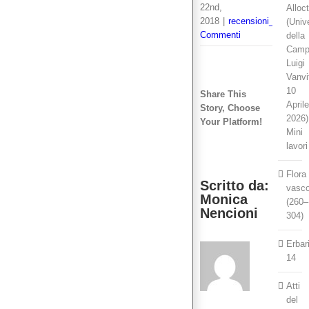
22nd,
Alloc
2018
|
recensioni_libri
|
0
(Univ
Commenti
della
Camp
Luigi
Vanvit
10
Share This
April
Story, Choose
2026)
Your Platform!
Mini
Facebook
Twitter
LinkedIn
Reddit
Tumblr
Pinterest
Vk
Email
lavori
Flora
Scritto da:
vasco
Monica
(260–
Nencioni
304)
Erbar
14
Atti
del