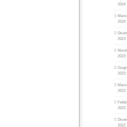
2024
Marz
2024
Dice
2023
Nove
2023
Giug
2023
Marz
2023
Febbr
2023
Dice
2022