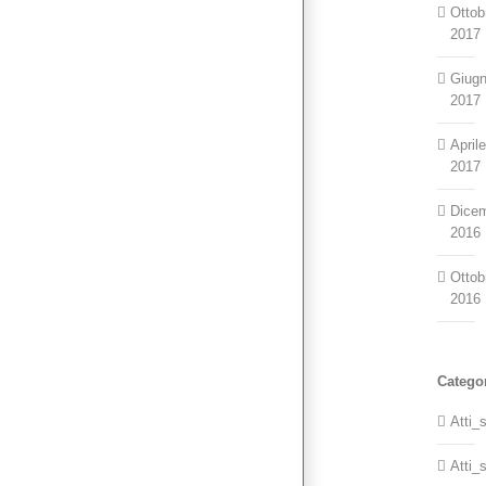
Ottob
2017
Giug
2017
April
2017
Dice
2016
Ottob
2016
Catego
Atti_
Atti_s