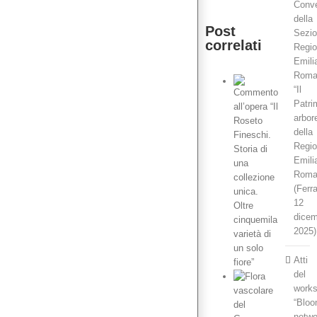
Conv
della
Post
Sezi
correlati
Regio
Emili
Roma
“Il
Patri
arbor
della
Commento
all’opera
Regi
“Il
Emili
Roseto
Roma
Fineschi.
Storia
(Ferr
di
12
una
dice
collezione
unica.
2025)
Oltre
cinquemila
Atti
varietà
di un
del
solo
work
fiore”
“Bloo
netwo