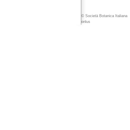
© Società Botanica Italiana
onlus
Facebook
Instagram
Twitter
Toggle
area
barra
scorrevole