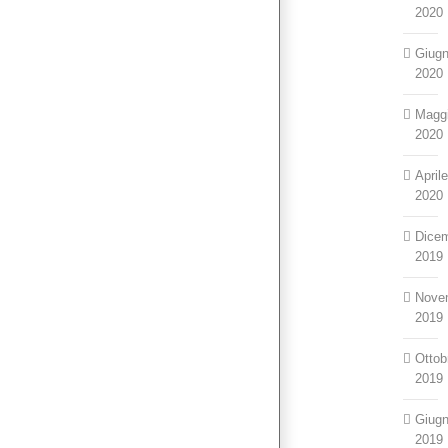
2020
Giug
2020
Magg
2020
April
2020
Dice
2019
Nove
2019
Ottob
2019
Giug
2019