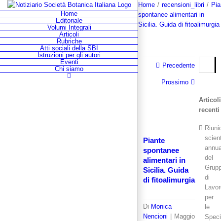
Salta
Home
/
recensioni_libri
/
Pia
Home
al
spontanee alimentari in
Editoriale
contenuto
Sicilia. Guida di fitoalimurgia
Volumi Integrali
Articoli
Rubriche
Atti sociali della SBI
Istruzioni per gli autori
Cerca
Eventi
Precedente
Chi siamo
per:
Prossimo
Articol
Facebook
Instagram
Twitter
recenti
Riuni
scient
Piante
annua
spontanee
del
alimentari in
Grup
Sicilia. Guida
di
di fitoalimurgia
Lavor
per
Di
Monica
le
Nencioni
|
Maggio
Spec