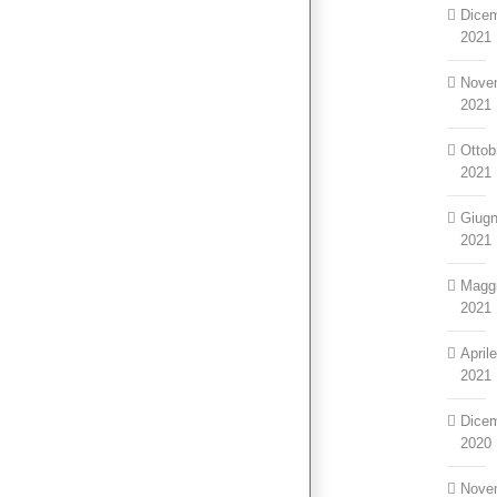
Dice
2021
Nove
2021
Ottob
2021
Giug
2021
Magg
2021
April
2021
Dice
2020
Nove